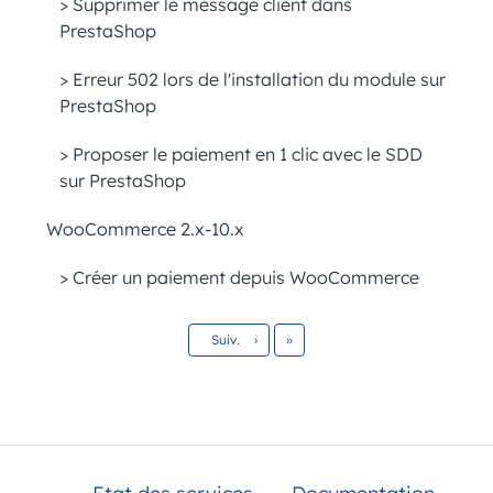
> Supprimer le message client dans
PrestaShop
> Erreur 502 lors de l'installation du module sur
PrestaShop
> Proposer le paiement en 1 clic avec le SDD
sur PrestaShop
WooCommerce 2.x-10.x
> Créer un paiement depuis WooCommerce
Dernier
Suiv.
›
»