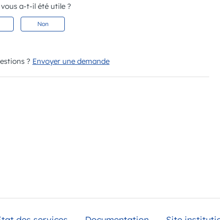
 vous a-t-il été utile ?
Non
uestions ?
Envoyer une demande
Etat des services
Documentation
Site instituti